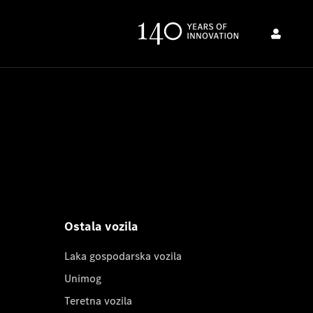
Ostala vozila
Laka gospodarska vozila
Unimog
Teretna vozila