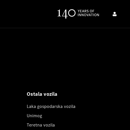
Ostala vozila
Laka gospodarska vozila
Unimog
Teretna vozila