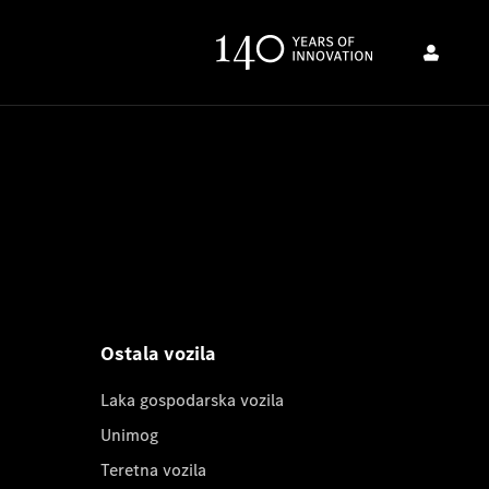
Ostala vozila
Laka gospodarska vozila
Unimog
Teretna vozila