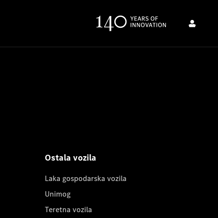
Ostala vozila
Laka gospodarska vozila
Unimog
Teretna vozila