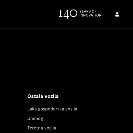
Ostala vozila
Laka gospodarska vozila
Unimog
Teretna vozila