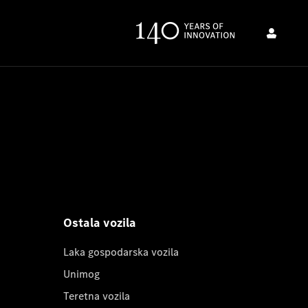
Ostala vozila
Laka gospodarska vozila
Unimog
Teretna vozila