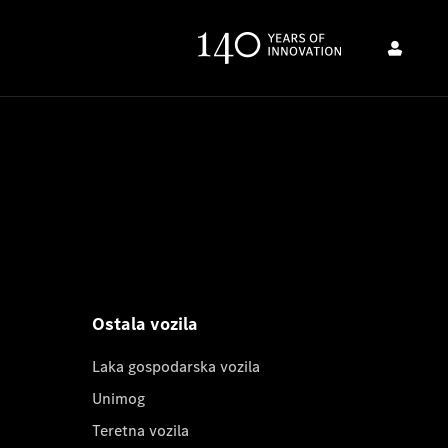
Ostala vozila
Laka gospodarska vozila
Unimog
Teretna vozila