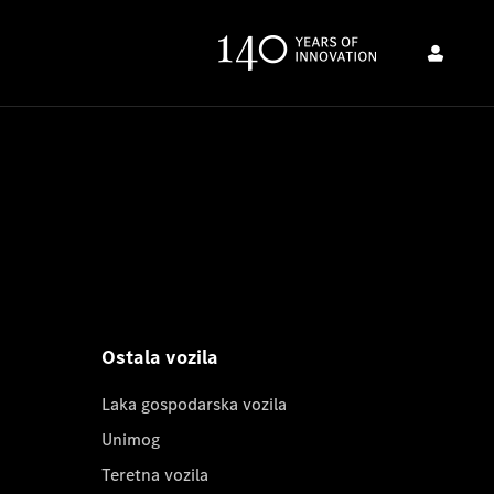
Ostala vozila
Laka gospodarska vozila
Unimog
Teretna vozila