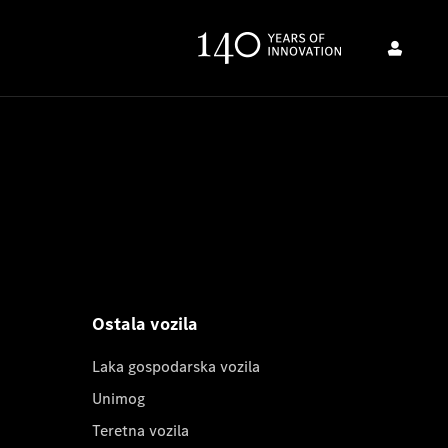
Ostala vozila
Laka gospodarska vozila
Unimog
Teretna vozila