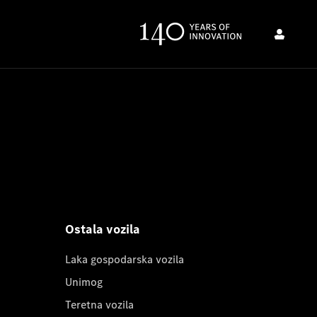
Ostala vozila
Laka gospodarska vozila
Unimog
Teretna vozila