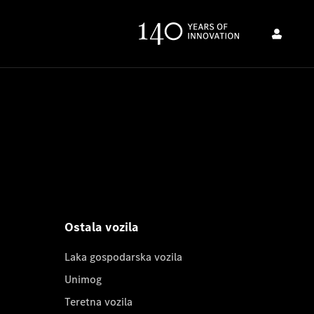
Ostala vozila
Laka gospodarska vozila
Unimog
Teretna vozila