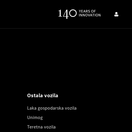
Ostala vozila
Laka gospodarska vozila
Unimog
Teretna vozila