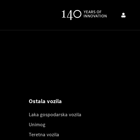
Ostala vozila
Laka gospodarska vozila
Unimog
Teretna vozila