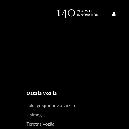
Ostala vozila
Laka gospodarska vozila
Unimog
Teretna vozila