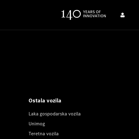
Ostala vozila
Laka gospodarska vozila
Unimog
Teretna vozila