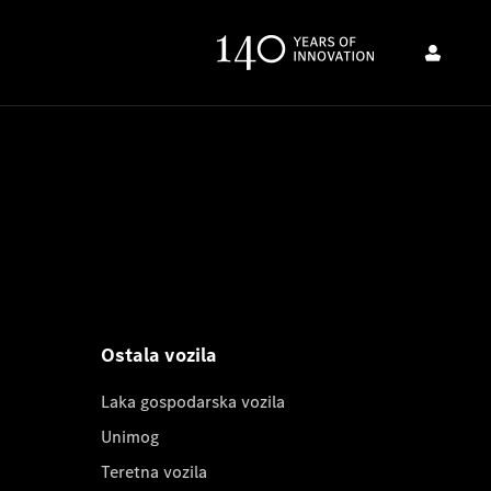
Ostala vozila
Laka gospodarska vozila
Unimog
Teretna vozila