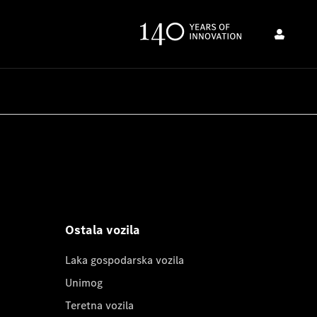
Ostala vozila
Laka gospodarska vozila
Unimog
Teretna vozila