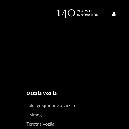
Ostala vozila
Laka gospodarska vozila
Unimog
Teretna vozila