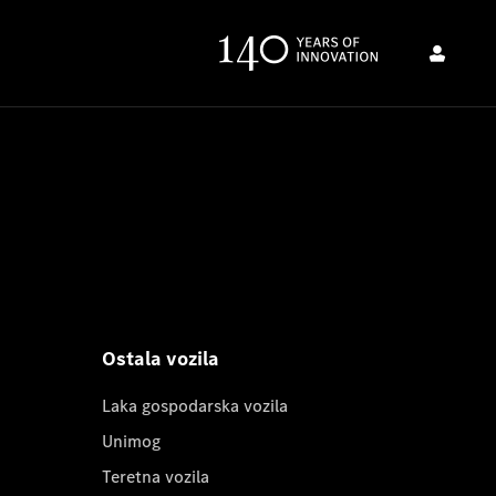
Ostala vozila
Laka gospodarska vozila
Unimog
Teretna vozila