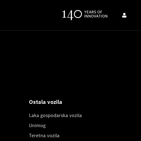
Ostala vozila
Laka gospodarska vozila
Unimog
Teretna vozila