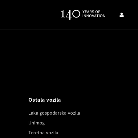
Ostala vozila
Laka gospodarska vozila
Unimog
Teretna vozila