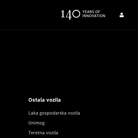
Ostala vozila
Laka gospodarska vozila
Unimog
Teretna vozila