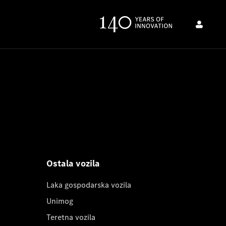
Ostala vozila
Laka gospodarska vozila
Unimog
Teretna vozila