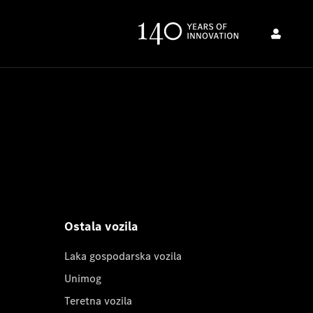
Ostala vozila
Laka gospodarska vozila
Unimog
Teretna vozila