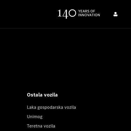
Ostala vozila
Laka gospodarska vozila
Unimog
Teretna vozila