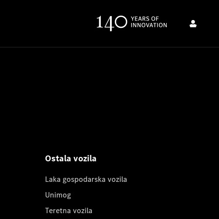
Ostala vozila
Laka gospodarska vozila
Unimog
Teretna vozila