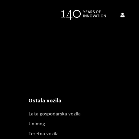
Ostala vozila
Laka gospodarska vozila
Unimog
Teretna vozila