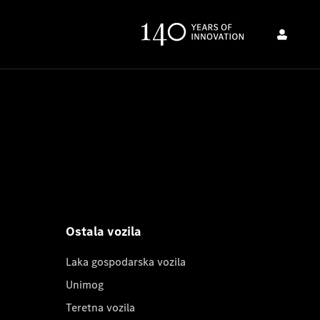
Ostala vozila
Laka gospodarska vozila
Unimog
Teretna vozila