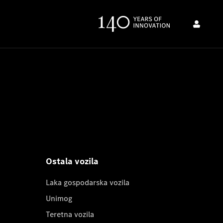
Ostala vozila
Laka gospodarska vozila
Unimog
Teretna vozila