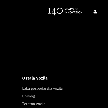
Ostala vozila
Laka gospodarska vozila
Unimog
Teretna vozila