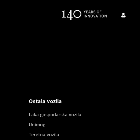
Ostala vozila
Laka gospodarska vozila
Unimog
Teretna vozila