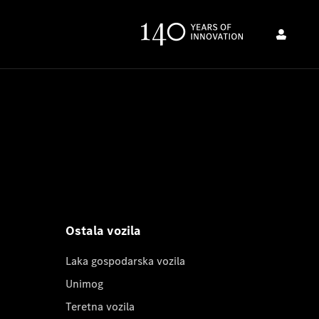
Ostala vozila
Laka gospodarska vozila
Unimog
Teretna vozila