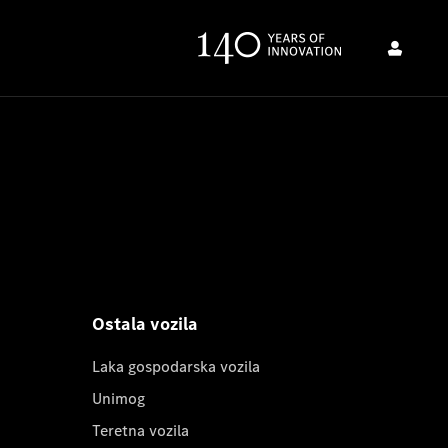
Ostala vozila
Laka gospodarska vozila
Unimog
Teretna vozila