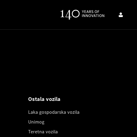
Ostala vozila
Laka gospodarska vozila
Unimog
Teretna vozila