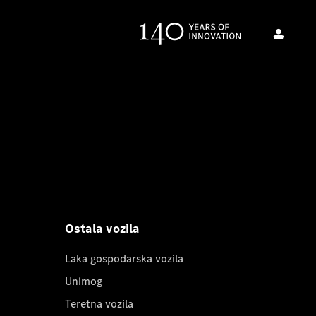
Ostala vozila
Laka gospodarska vozila
Unimog
Teretna vozila