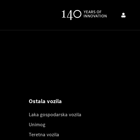
Ostala vozila
Laka gospodarska vozila
Unimog
Teretna vozila