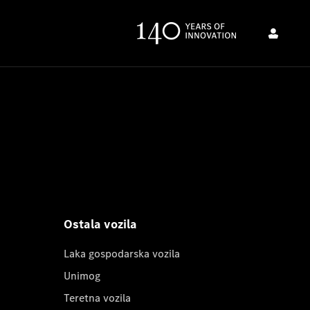
Ostala vozila
Laka gospodarska vozila
Unimog
Teretna vozila