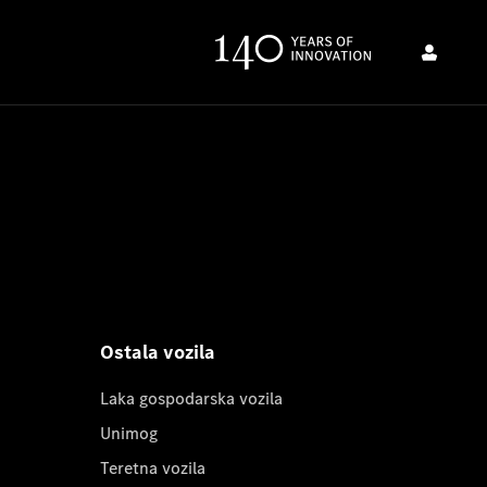
Ostala vozila
Laka gospodarska vozila
Unimog
Teretna vozila