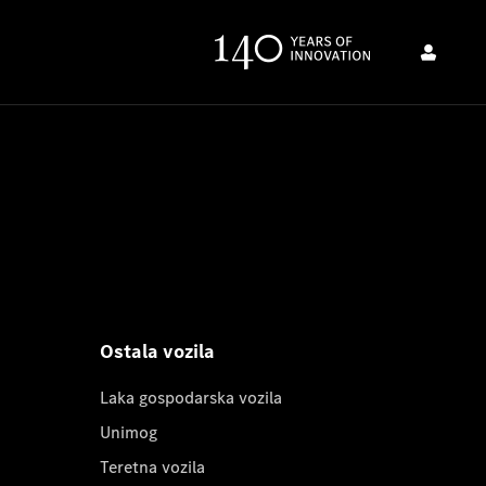
Ostala vozila
Laka gospodarska vozila
Unimog
Teretna vozila