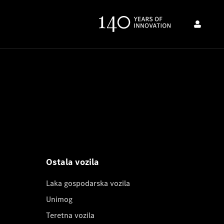
Ostala vozila
Laka gospodarska vozila
Unimog
Teretna vozila