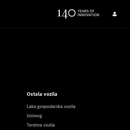
Ostala vozila
Laka gospodarska vozila
Unimog
Teretna vozila