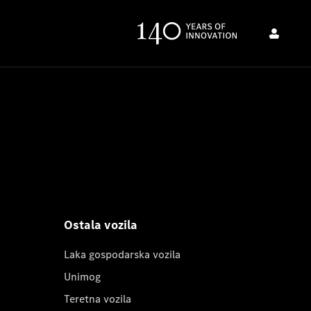
Ostala vozila
Laka gospodarska vozila
Unimog
Teretna vozila