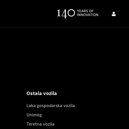
Ostala vozila
Laka gospodarska vozila
Unimog
Teretna vozila