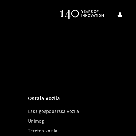
Ostala vozila
Laka gospodarska vozila
Unimog
Teretna vozila