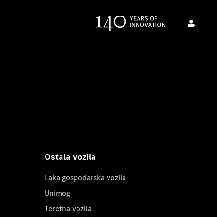
Ostala vozila
Laka gospodarska vozila
Unimog
Teretna vozila