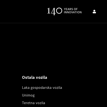
Ostala vozila
Laka gospodarska vozila
Unimog
Teretna vozila