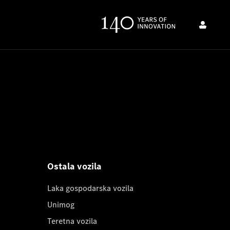
Ostala vozila
Laka gospodarska vozila
Unimog
Teretna vozila