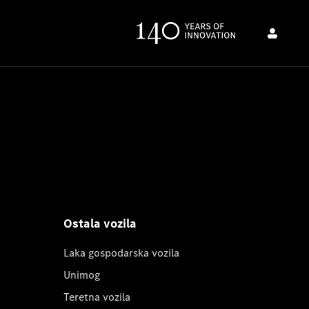
Ostala vozila
Laka gospodarska vozila
Unimog
Teretna vozila