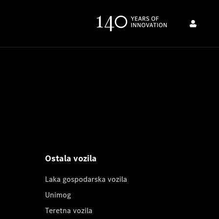
Ostala vozila
Laka gospodarska vozila
Unimog
Teretna vozila