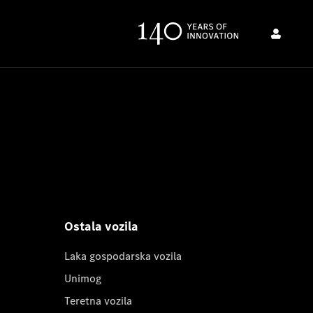
Ostala vozila
Laka gospodarska vozila
Unimog
Teretna vozila